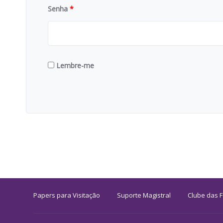
Senha
*
Lembre-me
Papers para Visitação
Suporte Magistral
Clube das 