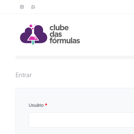
Faça o login para acessar o cont
To access this content, you must purchase
Clube das Fór
Entrar
Usuário
*