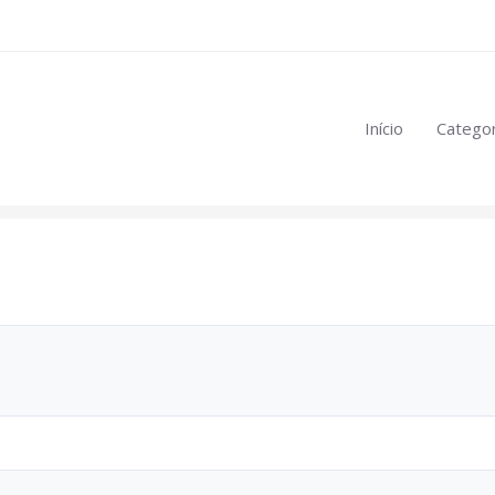
eúdo restrito:
Início
Categor
mulas
.