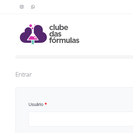
Faça o login para acessar o cont
To access this content, you must purchase
Clube das Fór
Entrar
Usuário
*