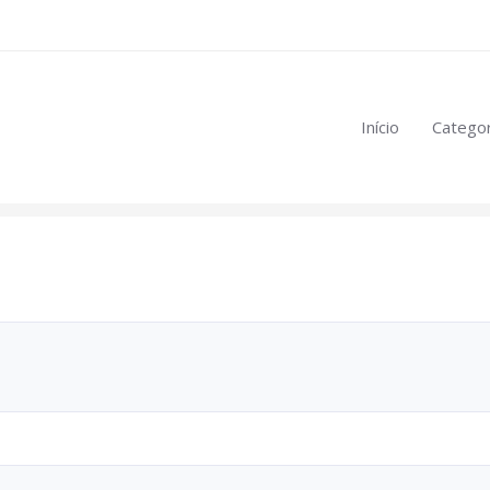
eúdo restrito:
Início
Categor
mulas
.