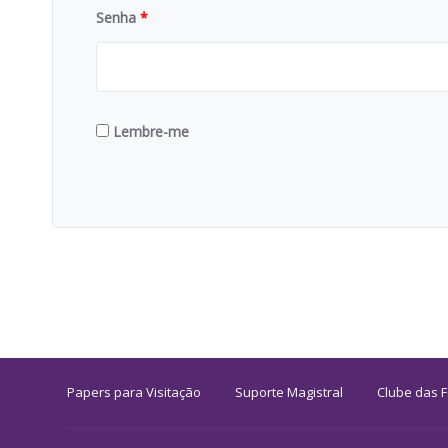
Senha
*
Lembre-me
Papers para Visitação
Suporte Magistral
Clube das 