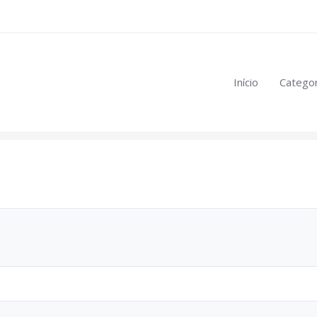
eúdo restrito:
Início
Categor
mulas
.