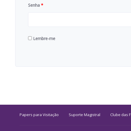
Senha
*
Lembre-me
Papers para Visitação
Suporte Magistral
Clube das 