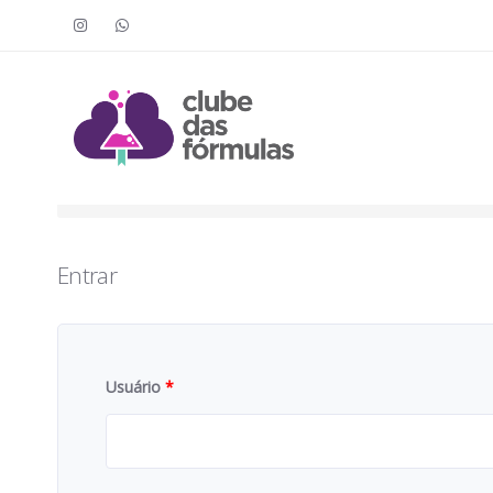
Faça o login para acessar o cont
To access this content, you must purchase
Clube das Fór
Entrar
Usuário
*