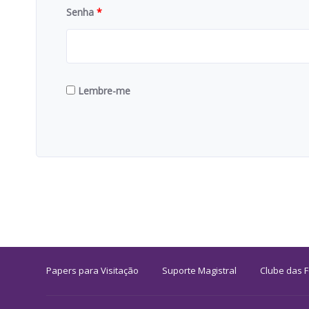
Senha
*
Lembre-me
Papers para Visitação
Suporte Magistral
Clube das 