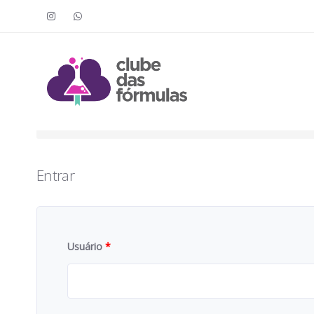
Faça o login para acessar o cont
To access this content, you must purchase
Clube das Fór
Entrar
Usuário
*