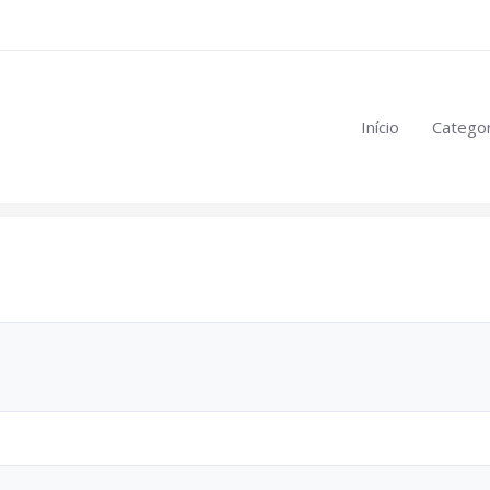
eúdo restrito:
Início
Categor
mulas
.