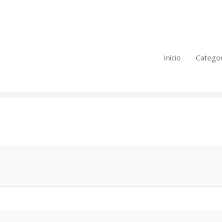
eúdo restrito:
Início
Categor
mulas
.