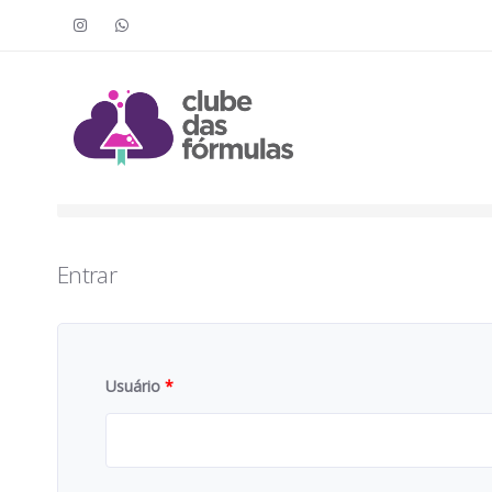
Faça o login para acessar o cont
To access this content, you must purchase
Clube das Fór
Entrar
Usuário
*