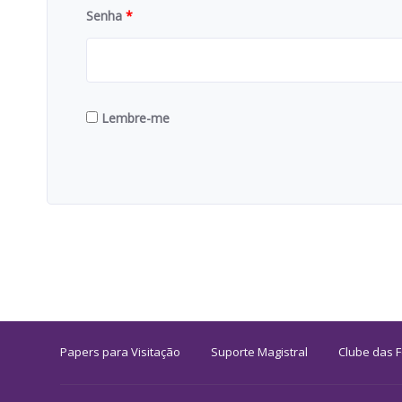
Senha
*
Lembre-me
Papers para Visitação
Suporte Magistral
Clube das 