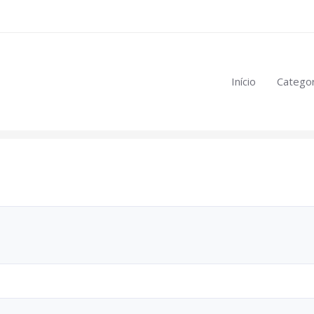
eúdo restrito:
Início
Categor
mulas
.