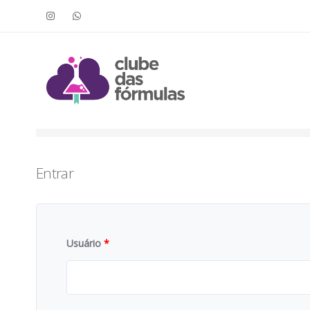
Faça o login para acessar o cont
To access this content, you must purchase
Clube das Fór
Entrar
Usuário
*