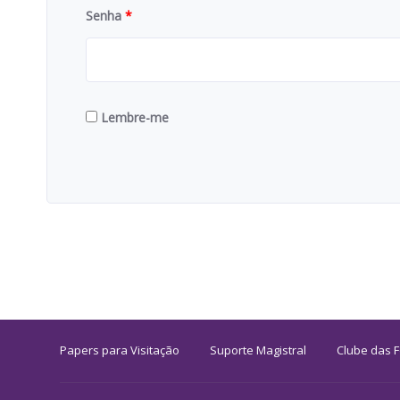
Senha
*
Lembre-me
Papers para Visitação
Suporte Magistral
Clube das 