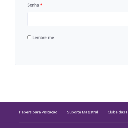
Senha
*
Lembre-me
Papers para Visitação
Suporte Magistral
Clube das 