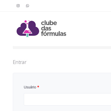
Faça o login para acessar o cont
To access this content, you must purchase
Clube das Fór
Entrar
Usuário
*