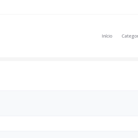
eúdo restrito:
Início
Categor
mulas
.