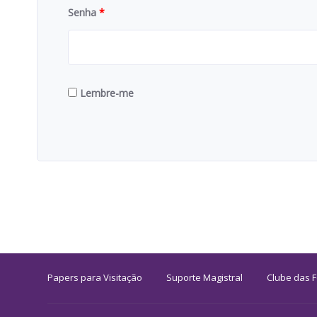
Senha
*
Lembre-me
Papers para Visitação
Suporte Magistral
Clube das 