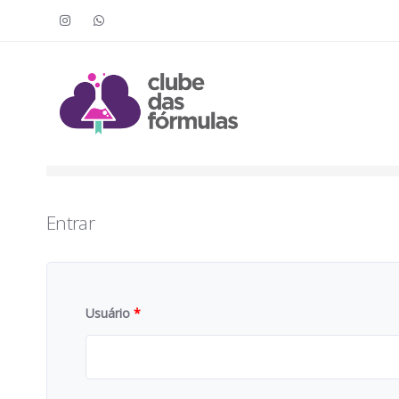
Faça o login para acessar o cont
To access this content, you must purchase
Clube das Fór
Entrar
Usuário
*