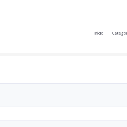
eúdo restrito:
Início
Categor
mulas
.