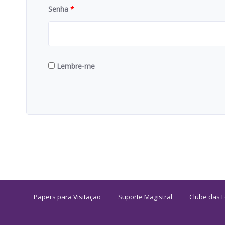
Senha
*
Lembre-me
Papers para Visitação
Suporte Magistral
Clube das 