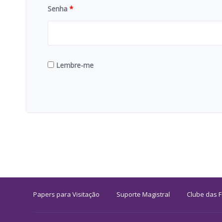
Senha
*
Lembre-me
Papers para Visitação
Suporte Magistral
Clube das 