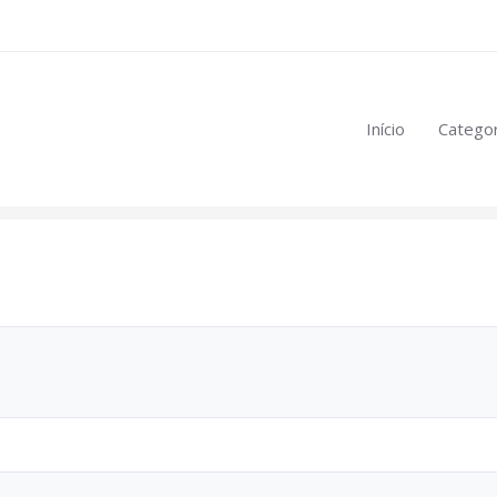
eúdo restrito:
Início
Categor
mulas
.