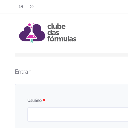
Faça o login para acessar o cont
To access this content, you must purchase
Clube das Fór
Entrar
Usuário
*