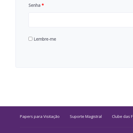
Senha
*
Lembre-me
Papers para Visitação
Suporte Magistral
Clube das 