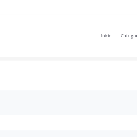
eúdo restrito:
Início
Categor
mulas
.