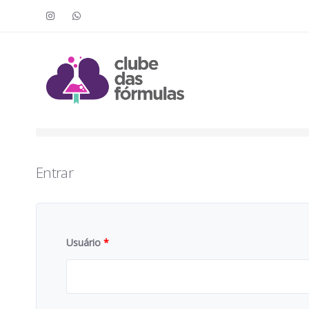
Faça o login para acessar o cont
To access this content, you must purchase
Clube das Fór
Entrar
Usuário
*