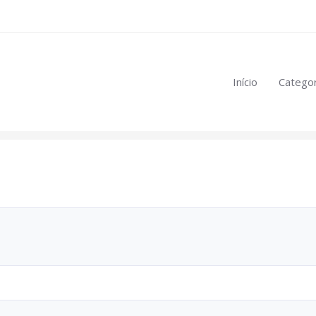
eúdo restrito:
Início
Categor
mulas
.