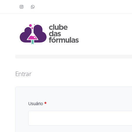
Faça o login para acessar o cont
To access this content, you must purchase
Clube das Fór
Entrar
Usuário
*