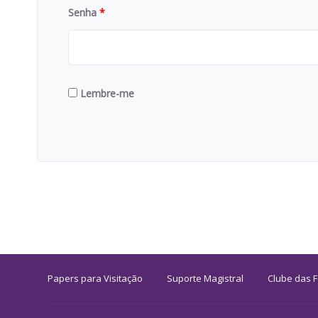
Senha
*
Lembre-me
Papers para Visitação
Suporte Magistral
Clube das 