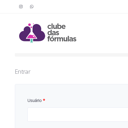
Faça o login para acessar o cont
To access this content, you must purchase
Clube das Fór
Entrar
Usuário
*