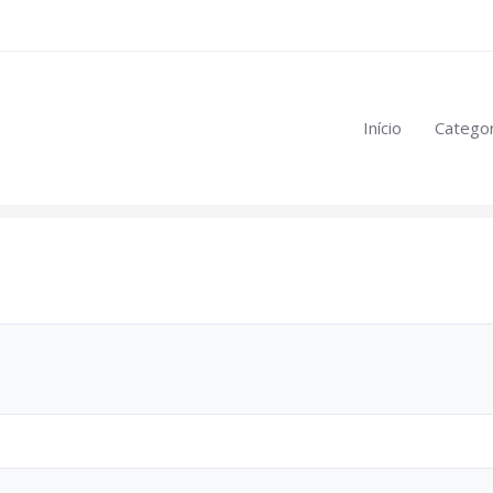
eúdo restrito:
Início
Categor
mulas
.