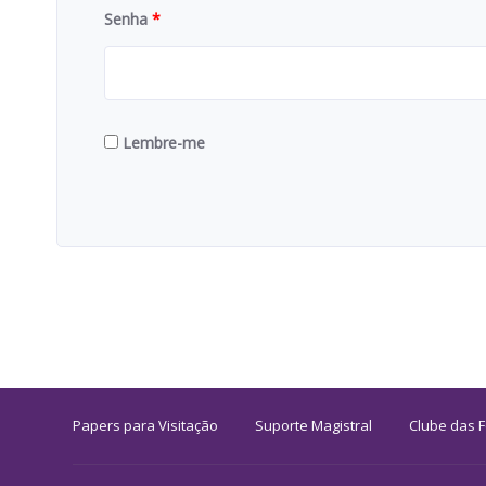
Senha
*
Lembre-me
Papers para Visitação
Suporte Magistral
Clube das 