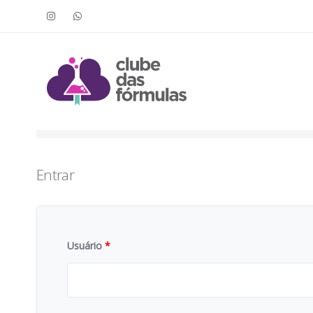
Faça o login para acessar o cont
To access this content, you must purchase
Clube das Fór
Entrar
Usuário
*