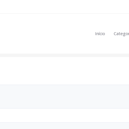
eúdo restrito:
Início
Categor
mulas
.