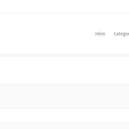
eúdo restrito:
Início
Categor
mulas
.