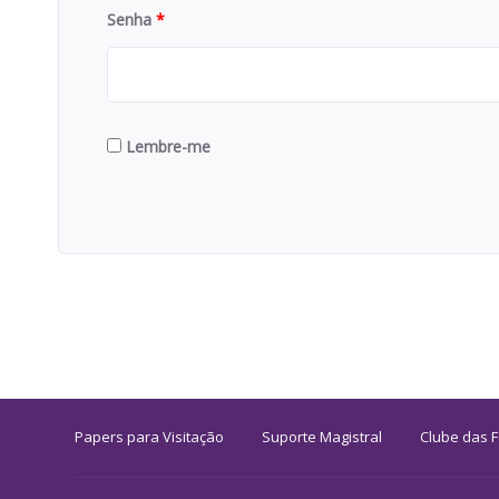
Senha
*
Lembre-me
Papers para Visitação
Suporte Magistral
Clube das 