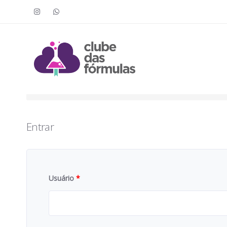
Faça o login para acessar o cont
To access this content, you must purchase
Clube das Fór
Entrar
Usuário
*