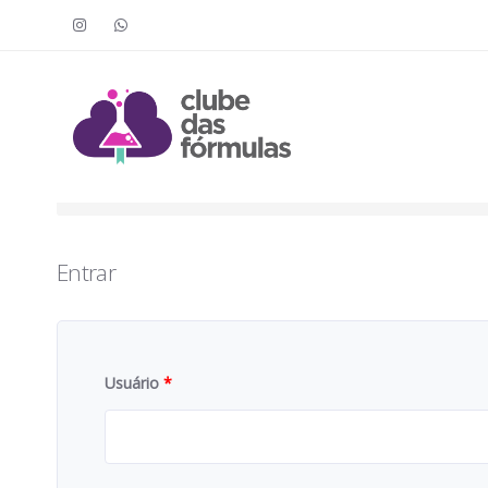
Faça o login para acessar o cont
To access this content, you must purchase
Clube das Fór
Entrar
Usuário
*