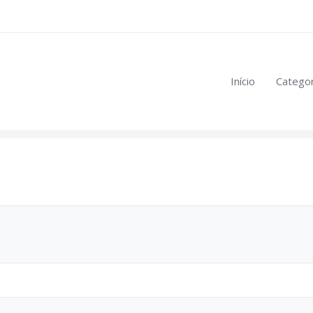
eúdo restrito:
Início
Categor
mulas
.