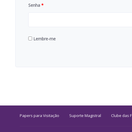
Senha
*
Lembre-me
Papers para Visitação
Suporte Magistral
Clube das 