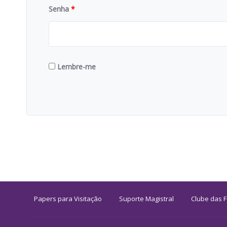
Senha
*
Lembre-me
Papers para Visitação
Suporte Magistral
Clube das 