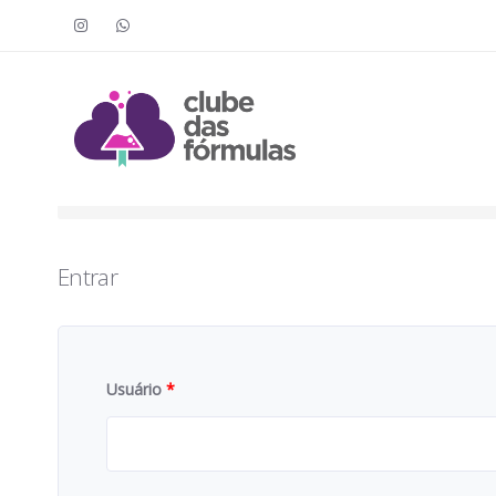
Faça o login para acessar o cont
To access this content, you must purchase
Clube das Fór
Entrar
Usuário
*