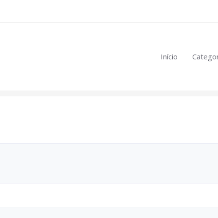
eúdo restrito:
Início
Categor
mulas
.