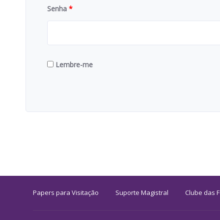
Senha
*
Lembre-me
Papers para Visitação
Suporte Magistral
Clube das 