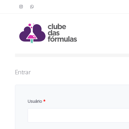
Faça o login para acessar o cont
To access this content, you must purchase
Clube das Fór
Entrar
Usuário
*