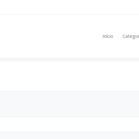
eúdo restrito:
Início
Categor
mulas
.