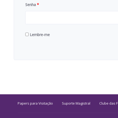
Senha
*
Lembre-me
Papers para Visitação
Suporte Magistral
Clube das 