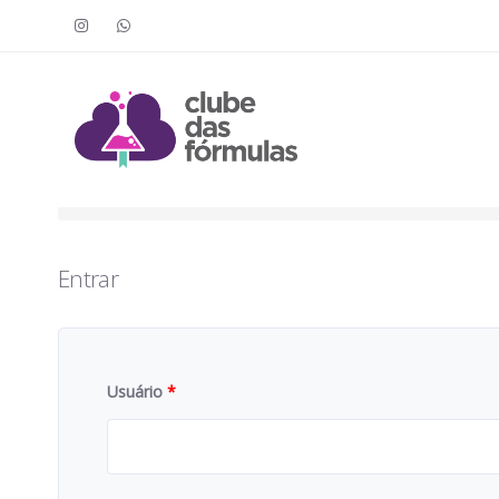
Faça o login para acessar o cont
To access this content, you must purchase
Clube das Fór
Entrar
Usuário
*