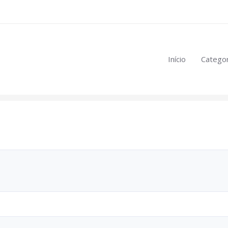
eúdo restrito:
Início
Categor
mulas
.