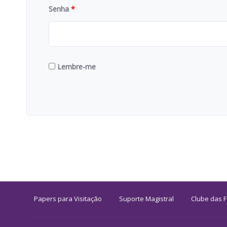
Senha
*
Lembre-me
Papers para Visitação
Suporte Magistral
Clube das 