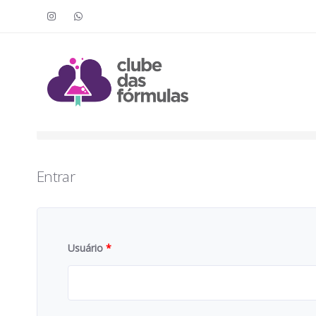
Faça o login para acessar o cont
To access this content, you must purchase
Clube das Fór
Entrar
Usuário
*