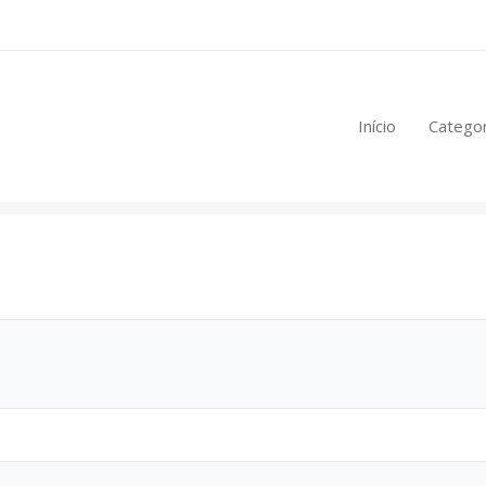
eúdo restrito:
Início
Categor
mulas
.