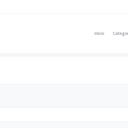
eúdo restrito:
Início
Categor
mulas
.