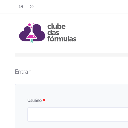
Faça o login para acessar o cont
To access this content, you must purchase
Clube das Fór
Entrar
Usuário
*