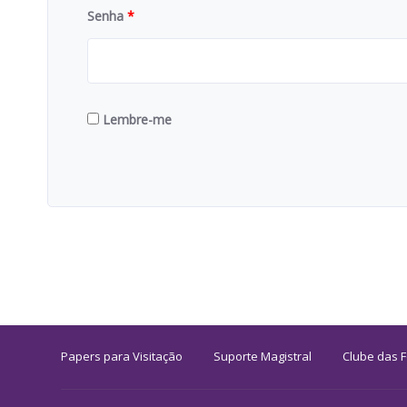
Senha
*
Lembre-me
Papers para Visitação
Suporte Magistral
Clube das 