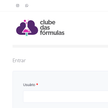
Faça o login para acessar o cont
To access this content, you must purchase
Clube das Fór
Entrar
Usuário
*