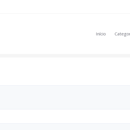
eúdo restrito:
Início
Categor
mulas
.