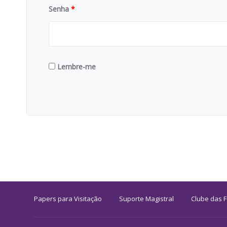
Senha
*
Lembre-me
Papers para Visitação
Suporte Magistral
Clube das 